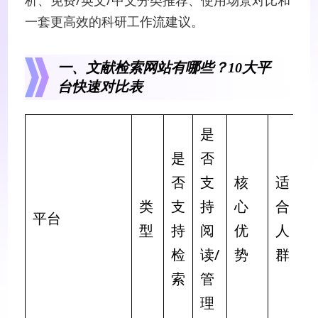
一套更高效的科研工作流建议。
一、文献检索网站有哪些？10大平
台快速对比表
是
是
否
否
支
核
适
类
支
持
心
合
平台
型
持
阅
优
人
检
读/
势
群
索
管
理