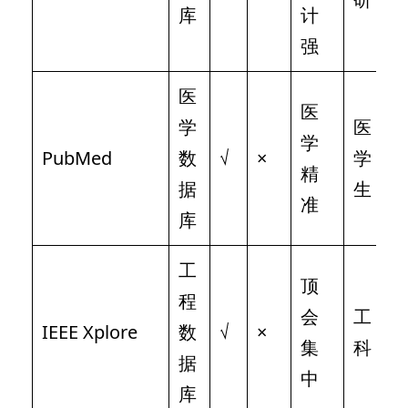
库
计
强
医
医
学
医
学
PubMed
数
√
×
学
精
据
生
准
库
工
顶
程
会
工
IEEE Xplore
数
√
×
集
科
据
中
库