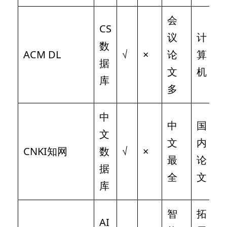
会
CS
议
计
数
ACM DL
√
×
论
算
据
文
机
库
多
中
中
国
文
文
内
CNKI知网
数
√
×
最
论
据
全
文
库
智
拓
AI