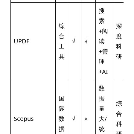
搜
索
综
深
+阅
合
度
UPDF
√
√
读
工
科
+管
具
研
理
+AI
数
国
据
综
际
量
合
Scopus
数
√
×
大/
科
据
统
研