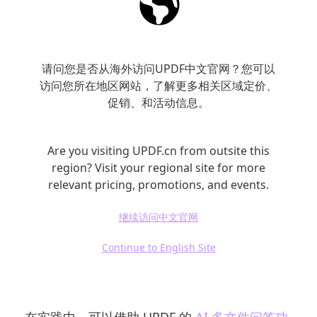
在自然科学中，文献筛选通常基于实验设计或
数据质量，而在社科领域，筛选标准更倾向于
请问您是否从海外访问UPDF中文官网？您可以
访问您所在地区网站，了解更多相关区域定价、
理论层面。具体而言，一篇文献的价值可以从
促销、和活动信息。
以下几个维度判断：
Are you visiting UPDF.cn from outsite this
是否提出明确理论框架
region? Visit your regional site for more
是否在该领域具有代表性
relevant pricing, promotions, and events.
是否能够解释研究问题的关键机制
继续访问中文官网
Continue to English Site
这一过程往往难以通过简单阅读摘要完成，因
为理论贡献通常隐藏在论证结构中。
在实践中，可以借助 UPDF 的
AI 多文件问答功