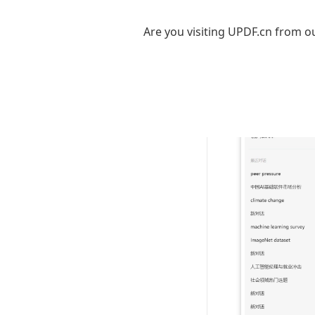
同论文之间
Are you visiting UPDF.cn from ou