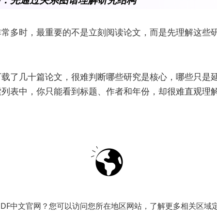
非常多时，最重要的不是立刻阅读论文，而是先理解这些
下载了几十篇论文，很难判断哪些研究是核心，哪些只是
索列表中，你只能看到标题、作者和年份，却很难直观理
大多数学科中，论文并不是孤立存在的。研究往往通过引
要论文可能会被几十甚至上百篇后续研究引用，从而逐渐
只依靠检索列表逐篇浏览，这种网络关系很难被快速识别
检索初期，更有效的方法是先观察研究网络结构。例如，在 U
PDF中文官网？您可以访问您所在地区网站，了解更多相关区域
中输入研究关键词之后，可以查看相关论文的关系图谱，