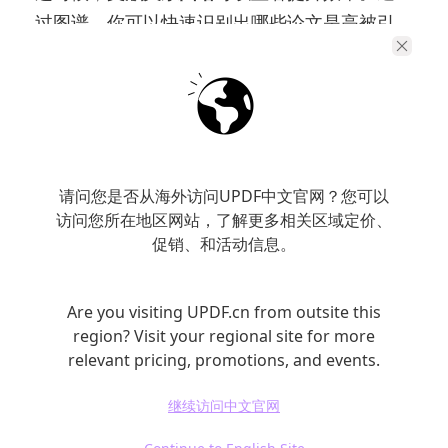
过图谱，你可以快速识别出哪些论文是高被引
核心节点，哪些属于不同方法路径，甚至可以
看到研究是如何逐步演进的。当你在图谱中看
到清晰结构后，再去阅读具体论文，就会有明
确方向，而不是随机选择。
请问您是否从海外访问UPDF中文官网？您可以
先结构，后阅读，是从“低效消耗”转向“高效理
访问您所在地区网站，了解更多相关区域定价、
解”的关键一步。
促销、和活动信息。
Are you visiting UPDF.cn from outsite this
region? Visit your regional site for more
relevant pricing, promotions, and events.
继续访问中文官网