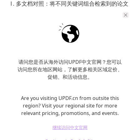
多文档对照：将不同关键词组合检索到的论文
并排打开，快速对比同一概念的不同定义；
全文搜索：定位术语在论文中的所有出现位
置，判断作者的使用语境；
多文件问答：导入多篇不同来源的论文，通过
AI快速对比总结同一概念的界定差异；
请问您是否从海外访问UPDF中文官网？您可以
访问您所在地区网站，了解更多相关区域定价、
AI解释/问答：针对不同文献中同一概念的不
促销、和活动信息。
同表述，直接提问AI，快速理清术语间的关
联，避免混淆。
Are you visiting UPDF.cn from outsite this
region? Visit your regional site for more
relevant pricing, promotions, and events.
继续访问中文官网