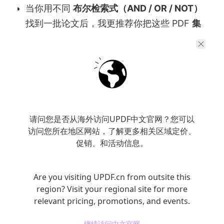
当你用不同
布尔检索式（AND / OR / NOT）
找到一批论文后，我更推荐你把这些 PDF
集
中放在 UPDF 里
，用
多标签
快速来回切换对
照。
如果你需要“并排看”，可以把其中 2–3 篇在
UPDF 中分别打开成
独立窗口
，再用电脑自带
的
分屏/窗口排列
把它们放到同一屏幕对比
（不需要来回打开关闭）。
请问您是否从海外访问UPDF中文官网？您可以
访问您所在地区网站，了解更多相关区域定价、
促销、和活动信息。
这样你很快就能判断：哪一组检索式的论文更
“核心”、哪一组只是“顺带提到”。
Are you visiting UPDF.cn from outsite this
region? Visit your regional site for more
relevant pricing, promotions, and events.
继续访问中文官网