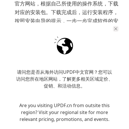
官方网站，根据自己所使用的操作系统，下载
对应的安装包。下载完成后，运行安装程序，
按照安装向导的提示，一步一步完成软件的安
装。
打开 PDF 文件
：安装完成后，启动 UPDF 软
件。在软件界面中，点击 “打开文件” 按钮，
在弹出的文件资源管理器窗口中，找到需要转
换的 PDF 文件，选中它后，点击 “打开”，将
请问您是否从海外访问UPDF中文官网？您可以
该 PDF 文件加载到 UPDF 软件中。
访问您所在地区网站，了解更多相关区域定价、
促销、和活动信息。
选择转换功能
：在 UPDF 的界面上方，找到
菜单栏中的 “转换” 选项并点击。在展开的下
拉菜单里，会看到 “到 Word” 这一功能选
Are you visiting UPDF.cn from outsite this
region? Visit your regional site for more
项，点击它，准备进行 PDF 到 Word 的转换
relevant pricing, promotions, and events.
操作。