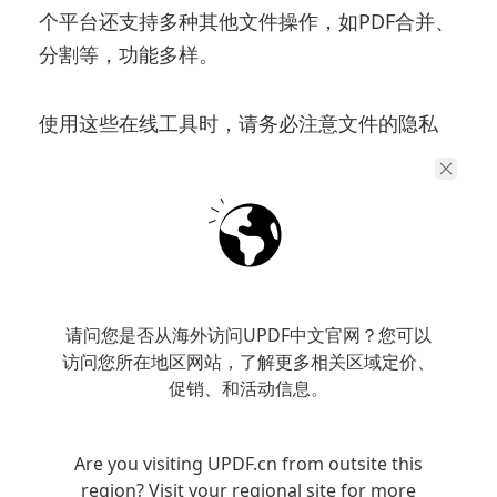
个平台还支持多种其他文件操作，如PDF合并、
分割等，功能多样。
使用这些在线工具时，请务必注意文件的隐私
安全，避免上传敏感信息。
方法2. 电脑软件
相较于在线工具，电脑软件提供了更多的功能
和更好的文件安全性。电脑软件转换的速度
请问您是否从海外访问UPDF中文官网？您可以
快、质量高，但需要提前下载安装。以下是一
访问您所在地区网站，了解更多相关区域定价、
促销、和活动信息。
些值得推荐的PDF格式转换软件。
– Adobe Acrobat Pro: 作为业界标准，Adobe
Are you visiting UPDF.cn from outsite this
region? Visit your regional site for more
的这款软件支持很多高级功能，包括批量转换