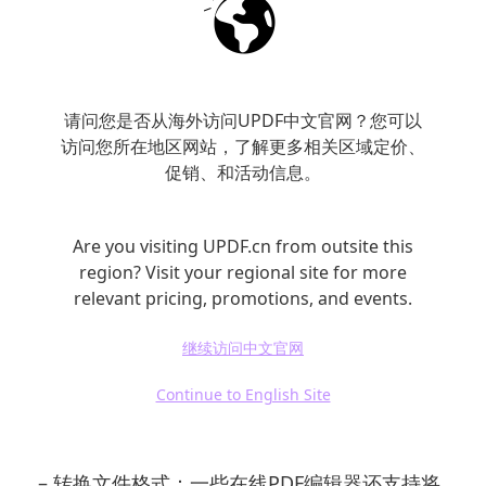
具的其他功能
除了基本的文字编辑，许多在线PDF工具还提供
其他实用功能，让您的PDF处理过程更加高效：
请问您是否从海外访问UPDF中文官网？您可以
访问您所在地区网站，了解更多相关区域定价、
促销、和活动信息。
– 合并PDF文件：如果您有多个PDF文件需要合
并，可以利用在线工具的合并功能。您只需将
Are you visiting UPDF.cn from outsite this
相应文件上传，工具会自动生成一个新的PDF文
region? Visit your regional site for more
件，集成所有内容。
relevant pricing, promotions, and events.
– 分割PDF文件：相反的操作，如果您只是需要
继续访问中文官网
PDF中的某些页面，可以使用分割功能。选择要
Continue to English Site
提取的页面后，工具将生成一份新的PDF文档。
– 转换文件格式：一些在线PDF编辑器还支持将