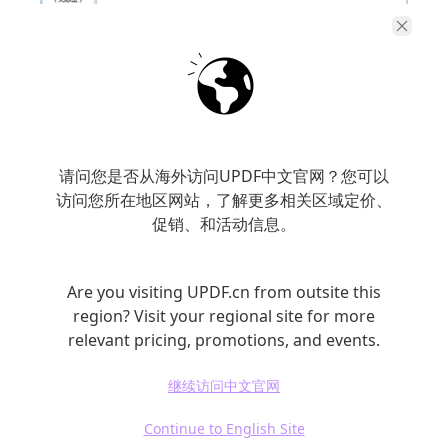
6. EndNote：强大的文献引用工具
EndNote是一款专业的文献管理软件，特别适
合需要大量参考文献的学术论文。它不仅可以
请问您是否从海外访问UPDF中文官网？您可以
帮助用户进行文献的组织、分类和标注，还能
访问您所在地区网站，了解更多相关区域定价、
快速生成合适的引用格式。无论你是需要APA、
促销、和活动信息。
MLA还是芝加哥风格的引文，EndNote都可以
轻松完成，节省了大量手动格式化的时间。此
Are you visiting UPDF.cn from outsite this
外，EndNote提供了云同步功能，让你随时随
region? Visit your regional site for more
relevant pricing, promotions, and events.
地访问文献，无论是在图书馆还是在家中。
继续访问中文官网
7. Turnitin：确保原创性与抄袭检测
Continue to English Site