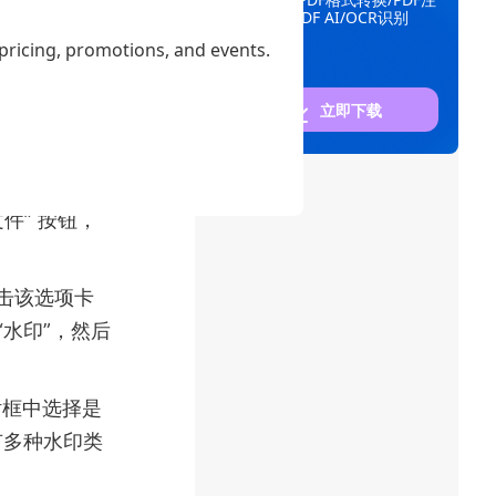
UPDF 去
释/UPDF AI/OCR识别
 pricing, promotions, and events.
脑操作系统
立即下载
，按照提示完
件” 按钮，
点击该选项卡
“水印”，然后
话框中选择是
有多种水印类