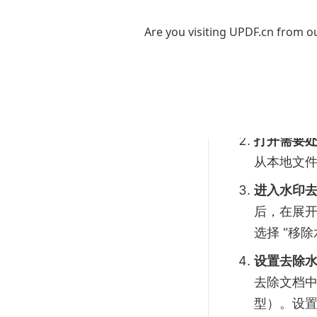
功能强大且操
除水印的详
Are you visiting UPDF.cn from ou
下载和安装 
（如 Wi
成 UPDF
打开需要处理
从本地文件
进入水印
后，在展开
选择 “移除
设置去除
去除文档
型）。设置