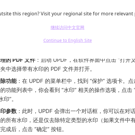
作简单，能够高效地去除 PDF 文件中的水印。以下是使用 
细步骤：
tsite this region? Visit your regional site for more relevant
继续访问中文官网
UPDF
：首先，在 UPDF 的官方网站上下载适用于你电
ndows、Mac）的安装程序。下载完成后，运行安装程序
Continue to English Site
 的安装。
的 PDF 文件
：启动 UPDF，在软件界面中点击 “打开文
夹中选择带有水印的 PDF 文件并打开。
去除功能
：在 UPDF 的菜单栏中，找到 “保护” 选项卡。
的功能列表中，你会看到 “水印” 相关的操作选项，点击 
水印”。
水印参数
：此时，UPDF 会弹出一个对话框，你可以在对
中的所有水印，还是仅去除特定类型的水印（如果文件中
完成后，点击 “确定” 按钮。