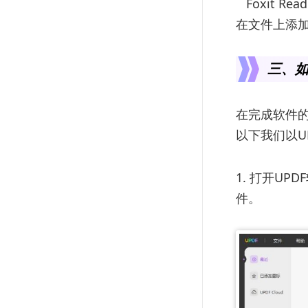
Foxit Re
在文件上添
三、如
在完成软件的
以下我们以U
1. 打开UP
件。