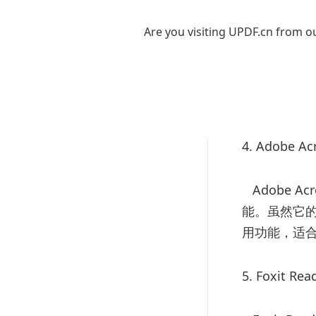
Are you visiting UPDF.cn from ou
4. Adobe Ac
Adobe A
能。虽然它的
用功能，适
5. Foxit Rea