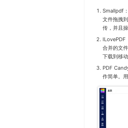
Smallp
文件拖拽到
传，并且
ILoveP
合并的文
下载到移
PDF Ca
作简单。