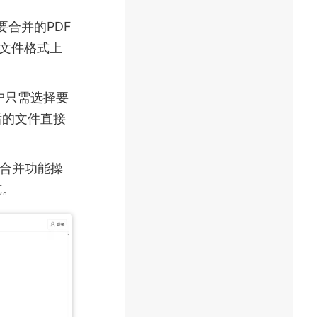
需要合并的PDF
种文件格式上
用户只需选择要
后的文件直接
，其合并功能操
览。