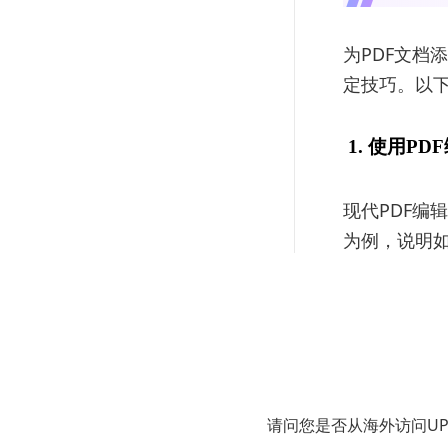
为PDF文档
定技巧。以下
1. 使用PD
现代PDF编
为例，说明
Adobe Acro
Adobe A
操作步骤如
请问您是否从海外访问U