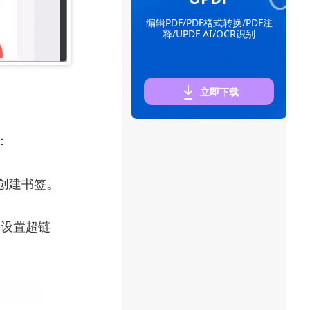
编辑PDF/PDF格式转换/PDF注
释/UPDF AI/OCR识别
立即下载
：
节创建书签。
并设置超链