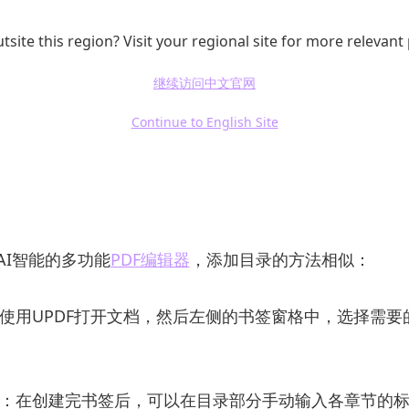
Adobe Acrobat Pro中，首先，你可以通过“视图” -> “
建书签。将文档中的每一章或部分都设定为书签。
tsite this region? Visit your regional site for more relevant
继续访问中文官网
：在完成所有书签后，可以在文档的开头插入一个目录页
每个书签的标题以及它对应的页码。Adobe Acrobat
Continue to English Site
，进一步增强目录的功能。
个AI智能的多功能
PDF编辑器
，添加目录的方法相似：
：使用UPDF打开文档，然后左侧的书签窗格中，选择需要
接：在创建完书签后，可以在目录部分手动输入各章节的