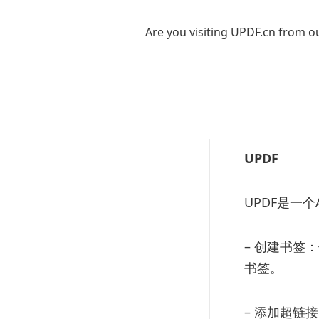
– 创建书签：在
“书签”来创
Are you visiting UPDF.cn from ou
– 生成目录
中，手动输入
添加超链接
UPDF
UPDF是一
– 创建书签
书签。
– 添加超链