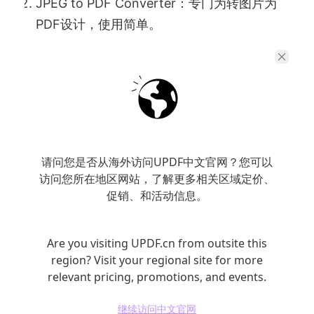
JPEG to PDF Converter：专门为转图片为
PDF设计，使用简单。
UPDF：能将纸质文件和图片直接扫描为
PDF，支持文字识别，并且与云端功能无缝连
接。
三、转换过程中需要注意的细节
请问您是否从海外访问UPDF中文官网？您可以
在进行图片转PDF的过程中，有几个细节需要注
访问您所在地区网站，了解更多相关区域定价、
促销、和活动信息。
意，以确保最终生成的PDF文件质量良好。
检查图片质量
Are you visiting UPDF.cn from outsite this
region? Visit your regional site for more
relevant pricing, promotions, and events.
在转换之前，请确保您所使用的图片质量较
高。如果源文件过于模糊或分辨率低，生成的
继续访问中文官网