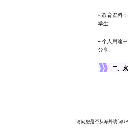
– 教育资料
学生。
– 个人用途
分享。
二、如
2.1 常用工
在进行图片转
请问您是否从海外访问U
1. UPDF