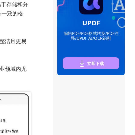
易于存储和分
持一致的格
UPDF
编辑PDF/PDF格式转换/PDF注
释/UPDF AI/OCR识别
档整洁且更易
立即下载
业领域内尤