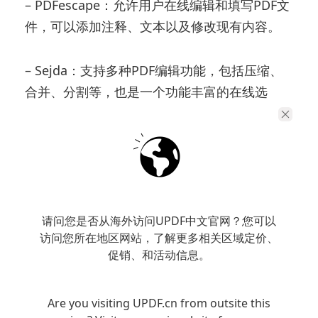
– PDFescape：允许用户在线编辑和填写PDF文
件，可以添加注释、文本以及修改现有内容。
– Sejda：支持多种PDF编辑功能，包括压缩、
合并、分割等，也是一个功能丰富的在线选
择。
在使用在线编辑器时，务必注意文件的隐私和
安全性，确保使用信誉良好的网站。
请问您是否从海外访问UPDF中文官网？您可以
方法3. 使用PDF转换工具编辑PDF文件
访问您所在地区网站，了解更多相关区域定价、
促销、和活动信息。
如果您对PDF文件的编辑有较高要求，可以考虑
使用
PDF格式转换器
将PDF文件转换为Word或
Are you visiting UPDF.cn from outsite this
其他可编辑格式，编辑完成后再转换回PDF格