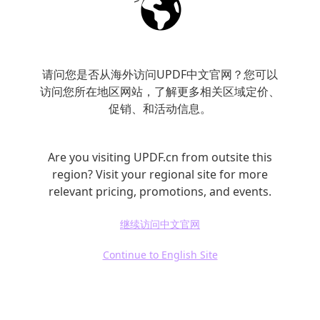
Smallpdf是一个非常用户友好的在线PDF转换
工具，支持多种文件格式之间的转换。它的界
面直观，操作简便，适合不习惯复杂应用的用
户。免费版本的功能相对较少，但付费版提供
请问您是否从海外访问UPDF中文官网？您可以
访问您所在地区网站，了解更多相关区域定价、
更多优势如无广告、无限制文件大小等。
促销、和活动信息。
Nitro PDF
Are you visiting UPDF.cn from outsite this
region? Visit your regional site for more
Nitro PDF是一款性能强大的桌面PDF工具，支
relevant pricing, promotions, and events.
持多种转换格式，其界面布局类似于Microsoft
继续访问中文官网
Office，易于上手。此外，Nitro还支持批量处
理和团队协作，是企业用户的不错选择。
Continue to English Site
UPDF