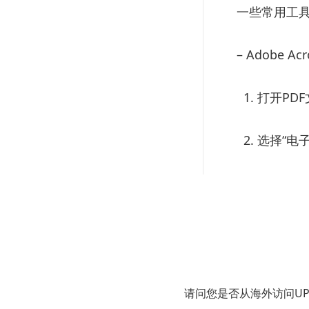
一些常用工
– Adobe Ac
1. 打开PDF
2. 选择“电
– Able2Extr
1. 下载并安装A
2. 打开P
请问您是否从海外访问U