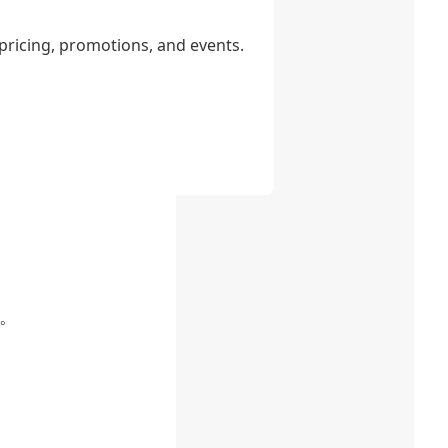
 pricing, promotions, and events.
。其简洁的界面
。
。