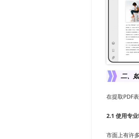
二、如
在提取PDF
2.1 使用专
市面上有许