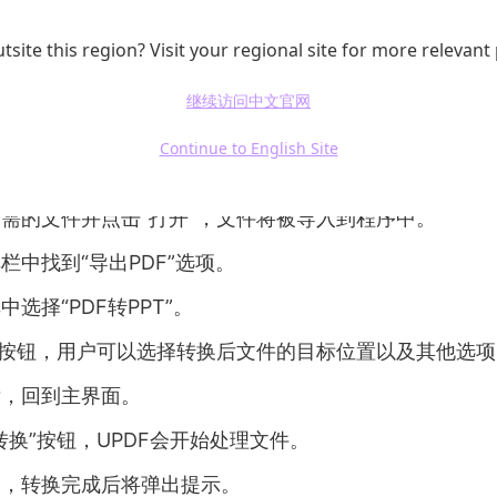
换”按钮，将数据导出为Excel、CSV或其他所需格式。
tsite this region? Visit your regional site for more relevant
UPDF是一款专业的
PDF编辑工具
，提供PDF转Excel功能
继续访问中文官网
理能力，使得它在用户中颇受欢迎。
Continue to English Site
PDF，点击“打开文件”按钮，选择本地要转换的PDF文件
需的文件并点击“打开”，文件将被导入到程序中。
栏中找到“导出PDF”选项。
选择“PDF转PPT”。
”按钮，用户可以选择转换后文件的目标位置以及其他选项
后，回到主界面。
转换”按钮，UPDF会开始处理文件。
钟，转换完成后将弹出提示。