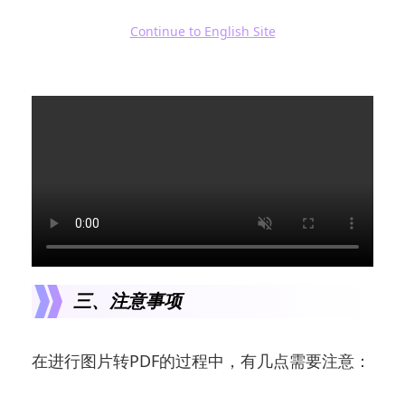
UPDF：UPDF也可以在安卓和iOS系统的手机
Continue to English Site
和平板电脑上运行，只要使用相机拍照，就可
以将照片转换为PDF文件。
三、注意事项
在进行图片转PDF的过程中，有几点需要注意：