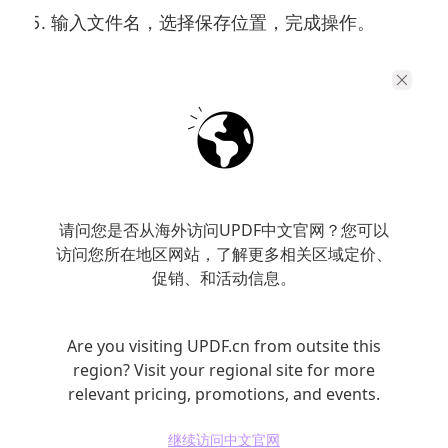
输入文件名，选择保存位置，完成操作。
移动端应用程序
随着移动设备的普及，许多应用程序也具备图
片转PDF的功能。无论是iOS还是Android平
台，都有丰富的选择。
请问您是否从海外访问UPDF中文官网？您可以
访问您所在地区网站，了解更多相关区域定价、
常见的手机应用程序：
促销、和活动信息。
Adobe Scan：支持扫描文档和图片，并自动
Are you visiting UPDF.cn from outsite this
转换成PDF。
region? Visit your regional site for more
CamScanner：可以将图片扫描并转换成高质
relevant pricing, promotions, and events.
量的PDF文档，适合办公和学习使用。
继续访问中文官网