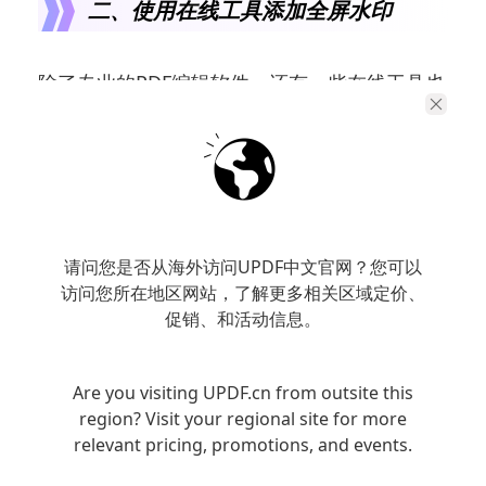
二、使用在线工具添加全屏水印
除了专业的PDF编辑软件，还有一些在线工具也
提供了添加全屏水印的功能，操作简便快捷。
常用的在线工具包括Smallpdf、PDF Candy
等，用户可以根据需求选择合适的工具进行操
作。
请问您是否从海外访问UPDF中文官网？您可以
在使用在线工具添加全屏水印时，一般只需上
访问您所在地区网站，了解更多相关区域定价、
传需要添加水印的PDF文件，设置水印内容和样
促销、和活动信息。
式，然后选择“全部页面”，最后点击应用即可完
成操作。
Are you visiting UPDF.cn from outsite this
region? Visit your regional site for more
relevant pricing, promotions, and events.
总结