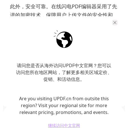
此外，安全可靠。在线闪电PDF编辑器采用了先
进的加密技术，保障用户上传文件的安全性和
隐私保护，用户无需担心文件泄露的风险。
总的来说，在线闪电PDF编辑器以其极速高效、
功能丰富、跨平台兼容和安全可靠的特点，成
为众多用户处理PDF文件的首选工具。在日常工
请问您是否从海外访问UPDF中文官网？您可以
作和生活中，使用在线闪电PDF编辑器可以让我
访问您所在地区网站，了解更多相关区域定价、
们更高效地处理PDF文档，提升工作生产力，带
促销、和活动信息。
来便利和便捷。
Are you visiting UPDF.cn from outsite this
region? Visit your regional site for more
relevant pricing, promotions, and events.
继续访问中文官网