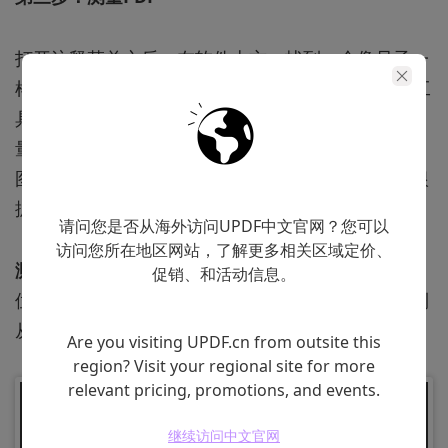
打开注释菜单之后，在软件上方，找到一个像尺子一
样的图标，这就是UPDF的测量工具。UPDF的测量工
具一共可以进行三种类型的测量，分别是PDF距离测
量、PDF周长测量和PDF面积测量。鼠标悬停在尺子
图标上，等待一小会就会显示三种测量类型，可以根
据需求点击切换不同的测量类型。
请问您是否从海外访问UPDF中文官网？您可以
访问您所在地区网站，了解更多相关区域定价、
测量距离：
选中“距离”后，鼠标点击待测内容的起始
促销、和活动信息。
位置，然后再点击待测内容的终点位置，就可以得到
从起始位置到终点位置的距离。
Are you visiting UPDF.cn from outsite this
region? Visit your regional site for more
relevant pricing, promotions, and events.
继续访问中文官网