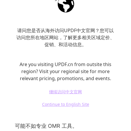
打开 OnlineConvertFree 官网，在 “转换类
型” 中选择 “PDF 转 MIDI”；
点击 “选择文件”，上传需要转换的 PDF 乐
请问您是否从海外访问UPDF中文官网？您可以
访问您所在地区网站，了解更多相关区域定价、
谱；
促销、和活动信息。
点击 “转换” 按钮，等待几秒到几十秒（视文
件大小而定），转换完成后点击 “下载” 即可
Are you visiting UPDF.cn from outsite this
保存 MIDI 文件。
region? Visit your regional site for more
relevant pricing, promotions, and events.
注意事项：
继续访问中文官网
网站广告较多，可能影响操作体验，且存在误
Continue to English Site
点风险；
并非专注于乐谱转换，复杂乐谱的识别准确度
可能不如专业 OMR 工具。