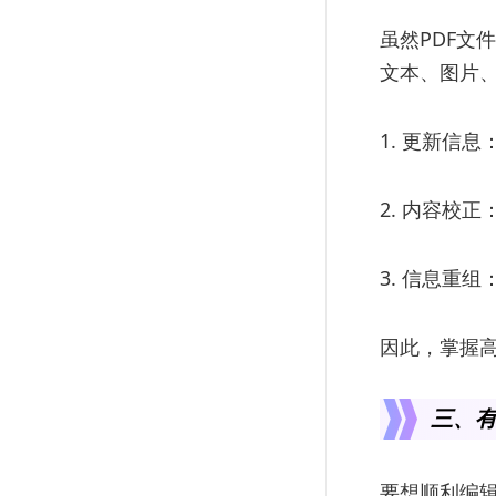
虽然PDF文
文本、图片
1. 更新信
2. 内容校
3. 信息重
因此，掌握高
三、有
要想顺利编辑