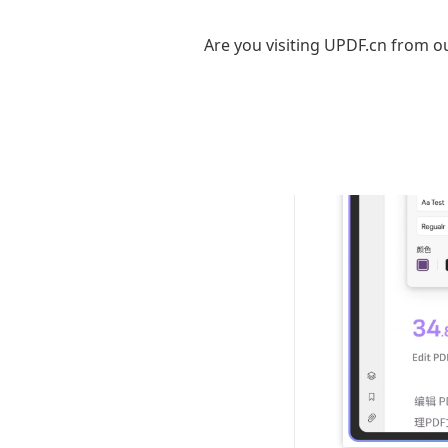
Are you visiting UPDF.cn from ou