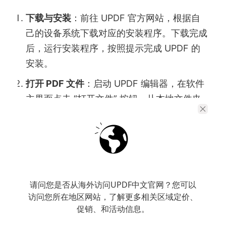
下载与安装
：前往 UPDF 官方网站，根据自
己的设备系统下载对应的安装程序。下载完成
后，运行安装程序，按照提示完成 UPDF 的
安装。
打开 PDF 文件
：启动 UPDF 编辑器，在软件
主界面点击 “打开文件” 按钮，从本地文件夹
中选择需要翻译的 PDF 文件并打开。
进入翻译功能
：点击软件界面上方的 “工具”
选项卡，在展开的功能列表中，找到 “翻译”
功能并点击。
选择翻译语言
：在弹出的翻译设置窗口中，选
请问您是否从海外访问UPDF中文官网？您可以
访问您所在地区网站，了解更多相关区域定价、
择 “目标语言” 为中文。你还可以根据文档实
促销、和活动信息。
际情况，选择是否翻译全部页面或指定页面范