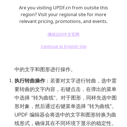
安装。
Are you visiting UPDF.cn from outsite this
region? Visit your regional site for more
打开 PDF 文件
：启动 UPDF 编辑器，在软件
relevant pricing, promotions, and events.
主界面点击 “打开文件” 按钮，从本地文件夹
中选择需要转曲的 PDF 文件并打开。
继续访问中文官网
进入转曲功能
：点击软件界面上方的 “编辑”
Continue to English Site
选项卡，在展开的功能列表中，找到 “对象编
辑” 功能。进入对象编辑模式后，即可对 PDF
中的文字和图形进行操作。
执行转曲操作
：若要对文字进行转曲，选中需
要转曲的文字内容，右键点击，在弹出的菜单
中选择 “转为曲线”。对于图形，同样先选中图
形对象，然后通过右键菜单选择 “转为曲线”。
UPDF 编辑器会将选中的文字和图形转换为曲
线形式，确保其在不同环境下显示的稳定性。