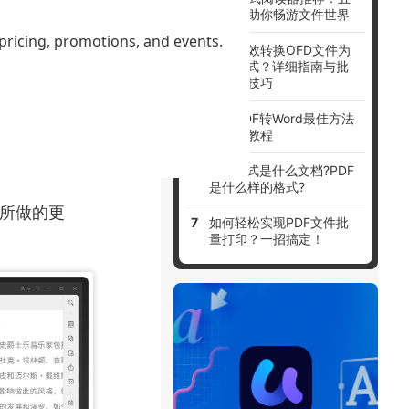
大选择助你畅游文件世界
 pricing, promotions, and events.
编辑模式。
如何高效转换OFD文件为
PDF格式？详细指南与批
接输入新的文
量处理技巧
免费PDF转Word最佳方法
与详细教程
，然后在需要
PDF格式是什么文档?PDF
是什么样的格式?
存所做的更
如何轻松实现PDF文件批
量打印？一招搞定！