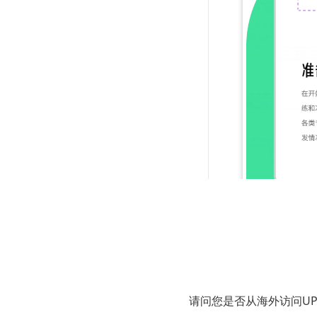
三、
以UPDF为
请问您是否从海外访问U
打开PDF文