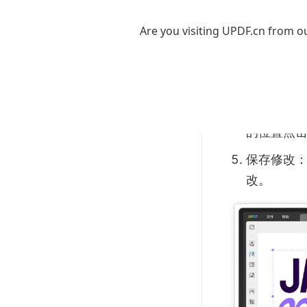
件。
Are you visiting UPDF.cn from ou
进入编辑模
修改文本
字或修改
添加新的文
的位置点
保存修改：
改。