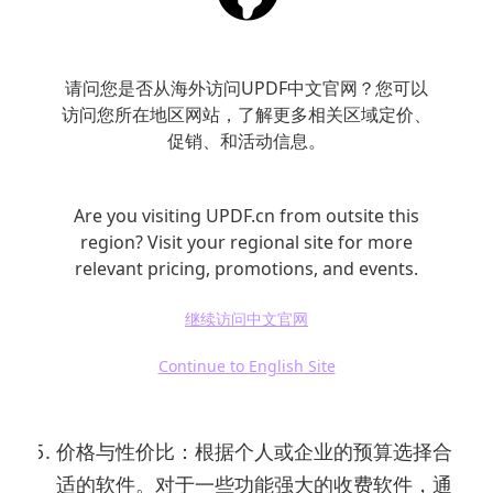
用户界面和易用性：一个直观的用户界面可以
大大提升使用体验。如软件操作复杂，可能会
请问您是否从海外访问UPDF中文官网？您可以
导致用户浪费大量时间学习如何使用。建议选
访问您所在地区网站，了解更多相关区域定价、
择界面友好且需要较少学习成本的工具。
促销、和活动信息。
兼容性：确保选择的软件能够在你的操作系统
上运行，无论是Windows、Mac还是Linux。
Are you visiting UPDF.cn from outsite this
同时，考虑软件与其他常用办公软件的兼容
region? Visit your regional site for more
性，如与MS Office、Google Docs等的集成
relevant pricing, promotions, and events.
能力。
继续访问中文官网
软件性能：高性能的PDF编辑软件可以处理大
Continue to English Site
文件而不会卡顿。在选择软件时可以查看其他
用户的使用反馈，了解其在性能方面的表现。
价格与性价比：根据个人或企业的预算选择合
适的软件。对于一些功能强大的收费软件，通