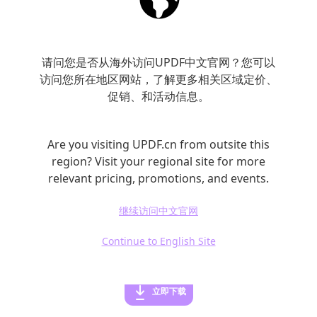
六：Microsoft Edge
作为Windows系统自带的浏览器，Microsoft
请问您是否从海外访问UPDF中文官网？您可以
Edge内置了PDF阅读功能，支持基本的PDF浏
访问您所在地区网站，了解更多相关区域定价、
览和标注。对于Windows用户来说，Microsoft
促销、和活动信息。
Edge可能是一个简单而方便的PDF阅读器选
择。
Are you visiting UPDF.cn from outsite this
region? Visit your regional site for more
relevant pricing, promotions, and events.
综上所述，不同的PDF阅读器适用于不同的用户
群体和使用场景。您可以根据自己的需求选择
继续访问中文官网
最适合的PDF阅读器，提高工作效率和阅读体
Continue to English Site
验。
立即下载