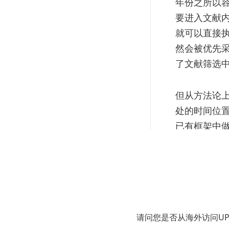
年份之所以容
要进入文献
就可以直接
然会被优先
了文献筛选
但从方法论
处的时间位
已有框架中
赖的核心定
就很容易把“
在实际检索
往往因为排
请问您是否从海外访问U
Scopus
中，