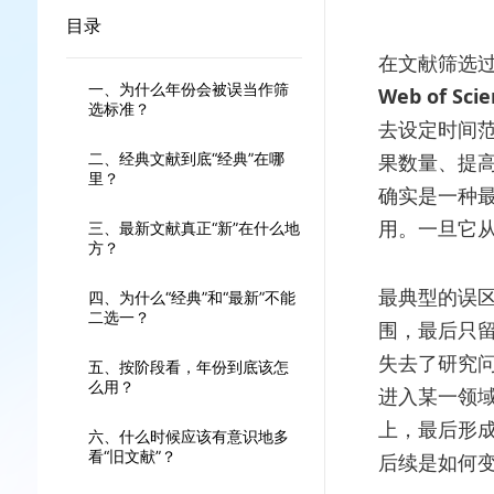
目录
在文献筛选
一、为什么年份会被误当作筛
Web of Sci
选标准？
去设定时间
二、经典文献到底“经典”在哪
果数量、提
里？
确实是一种
用。一旦它从
三、最新文献真正“新”在什么地
方？
最典型的误区
四、为什么“经典”和“最新”不能
二选一？
围，最后只
失去了研究
五、按阶段看，年份到底该怎
么用？
进入某一领
上，最后形
六、什么时候应该有意识地多
看“旧文献”？
后续是如何