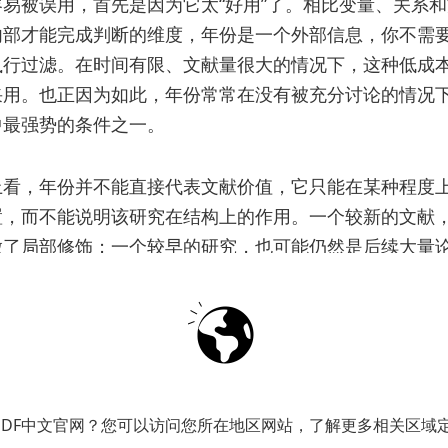
易被误用，首先是因为它太“好用”了。相比变量、关系
内部才能完成判断的维度，年份是一个外部信息，你不需
执行过滤。在时间有限、文献量很大的情况下，这种低成
采用。也正因为如此，年份常常在没有被充分讨论的情况
中最强势的条件之一。
上看，年份并不能直接代表文献价值，它只能在某种程度
置，而不能说明该研究在结构上的作用。一个较新的文献
做了局部修饰；一个较早的研究，也可能仍然是后续大量
义来源。如果不把这种结构差异纳入判断，仅仅依据时间
时间位置”误判为“学术价值”。
中，这种偏差尤其容易出现。例如在
Google Scholar
中，
序机制和关键词匹配更容易出现在前列，而在
Web of Sci
PDF中文官网？您可以访问您所在地区网站，了解更多相关区域
如果叠加时间筛选条件，很多早期关键文献甚至会直接从