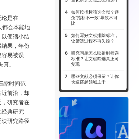
如何按指标筛选文献？避
无论是在
免“指标不一致”导致不可
比
人都会本能地
，以便缩小结
如何写好文献排除标准，
让筛选过程不再失控？
索结果，年份
研究问题怎么映射到筛选
很容易被误
标准？让文献筛选真正可
失真。
复现
哪些文献必须保留？让你
快速搭起领域主干
压缩时间范
贴近前沿，却
反，研究者在
在经典研究
反映研究路径