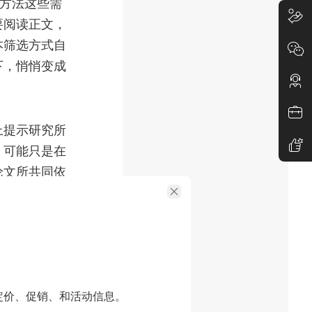
和方法这些需
要阅读正文，
本筛选方式自
下，悄悄变成
上提示研究所
，可能只是在
论文所共同依
先后做取舍，
较新的文献
ence
或
定价、促销、和活动信息。
可见结果中