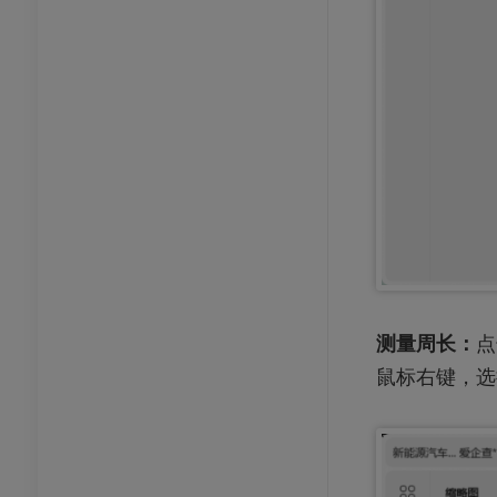
测量周长：
点
鼠标右键，选