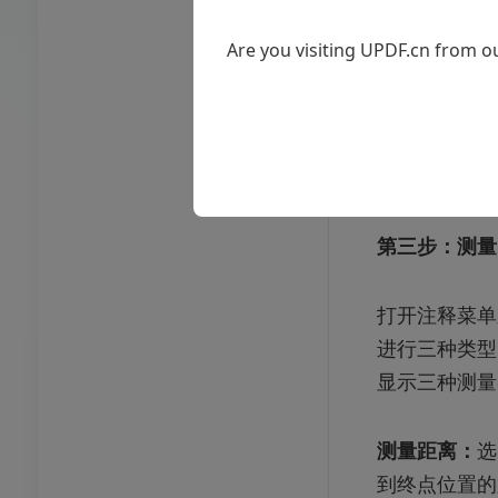
Are you visiting UPDF.cn from ou
第三步：测量
打开注释菜单
进行三种类型
显示三种测量
测量距离：
选
到终点位置的