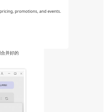
种添加方式可
 pricing, promotions, and events.
择「添加已打
择「添加文件
率。
击「应用」，
到合并好的