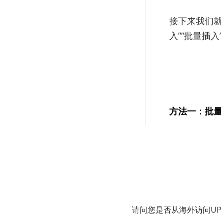
接下来我们就教
入”“批量插
方法一：批量
如果你的需求
功能就能快
点击「批
后，选择
请问您是否从海外访问U