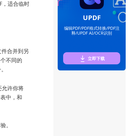
DF，适合临时
UPDF
编辑PDF/PDF格式转换/PDF注
释/UPDF AI/OCR识别
 文件合并到另
立即下载
多个不同的
一。
，还允许你将
并列表中，和
体验。