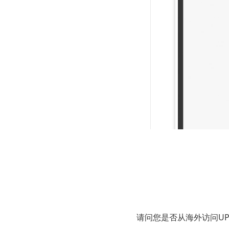
步骤3：调整
一旦所有文件
请问您是否从海外访问U
序。如果需要