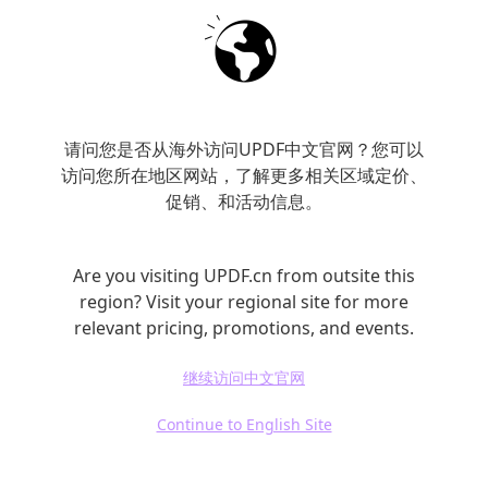
如何将PDF完整转为Excel？
请问您是否从海外访问UPDF中文官网？您可以
访问您所在地区网站，了解更多相关区域定价、
方法一：借助办公软件自带功能（以WPS为
促销、和活动信息。
例）
Are you visiting UPDF.cn from outsite this
打开WPS软件，点击“特色应用”，找到“PDF转
region? Visit your regional site for more
Excel”选项。上传需要转换的PDF文件，可设置
relevant pricing, promotions, and events.
一些基本参数，如是否保留原格式等。但WPS
继续访问中文官网
免费版在转换复杂PDF文件时，可能无法完整转
换，一些特殊格式或图表可能会丢失。
Continue to English Site