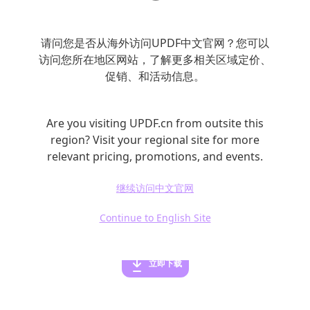
选择要打印的PDF文档，在文件列表中选中多
请问您是否从海外访问UPDF中文官网？您可以
个文档，然后点击“打印”按钮。
访问您所在地区网站，了解更多相关区域定价、
在弹出的打印对话框中，选择打印机、打印范
促销、和活动信息。
围、份数、打印方式等选项，最后点击“打印”
按钮即可。
Are you visiting UPDF.cn from outsite this
region? Visit your regional site for more
综上所述，以上就是三种实现一次打印多个PDF
relevant pricing, promotions, and events.
文档的方法，你可以根据自己的情况选择合适
继续访问中文官网
的工具进行操作，这样可以大大提高工作效
率，让工作变得更加便捷。
Continue to English Site
立即下载