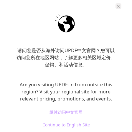
等，熟练使用可提高工作效率。
批量处理: PDFedit还支持批量处理多个PDF
文件，可在“文件”菜单中找到相关功能，节省
时间和精力。
防止错误: 在编辑PDF文件时，建议定期保存
请问您是否从海外访问UPDF中文官网？您可以
文件，以防止意外发生导致数据丢失。
访问您所在地区网站，了解更多相关区域定价、
PDFedit编辑器的常见问题
促销、和活动信息。
插入文字后格式错乱: 这可能是由于字体不匹
配或文本框大小不合适导致的。建议选择合适
Are you visiting UPDF.cn from outsite this
的字体和调整文本框大小。
region? Visit your regional site for more
relevant pricing, promotions, and events.
导出PDF文件过大: 如果导出的PDF文件过
大，可以尝试压缩图片或减少文本格式。
继续访问中文官网
编辑器闪退: 若PDFedit编辑器频繁闪退，可
Continue to English Site
以尝试重新安装软件或升级驱动程序等操作。