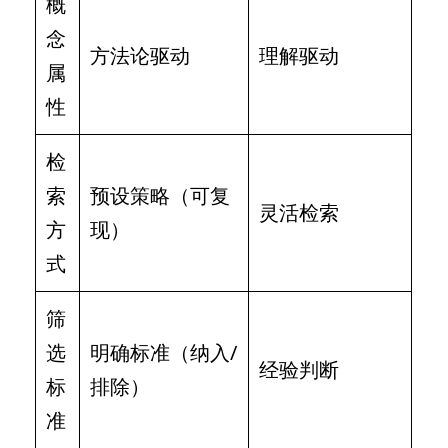
概
念
方法论驱动
理解驱动
属
性
检
索
预设策略（可复
灵活检索
方
现）
式
筛
选
明确标准（纳入/
经验判断
标
排除）
准