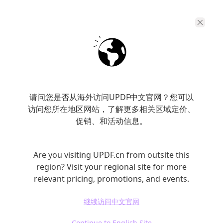
1.检查安全性属性
打开需要检查的PDF文件，点击“使用密码进行
保护”选项，然后选择“安全性属性”。在这里，
您可以查看PDF的“说明”、“高级”和“安全性”设
置，了解当前的安全状态。
请问您是否从海外访问UPDF中文官网？您可以
访问您所在地区网站，了解更多相关区域定价、
促销、和活动信息。
2.删除安全性设置
Are you visiting UPDF.cn from outsite this
如果您需要解除PDF文件的保护，可以按照以下
region? Visit your regional site for more
步骤操作：
relevant pricing, promotions, and events.
继续访问中文官网
选择“使用密码进行保护”按钮。
点击“删除安全性设置”按钮（如果文档没有受
Continue to English Site