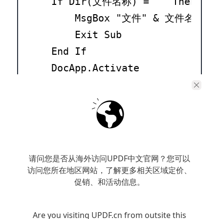
    If Dir(文件名称) = "" Then

        MsgBox "文件" & 文件名称 & 
        Exit Sub

    End If

    DocApp.Activate

    Set DocFile = DocApp.Docume
    If DocFile Is Nothing Then 
    DocFile.Activate

    DocFile.范围.Paste

    DocFile.Save

请问您是否从海外访问UPDF中文官网？您可以
    DocApp.Quit

访问您所在地区网站，了解更多相关区域定价、
促销、和活动信息。
    Set DocFile = Nothing

    Set DocApp = Nothing

Are you visiting UPDF.cn from outsite this
    Application.CutCopyMode = Fal