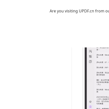
排列。
Are you visiting UPDF.cn from ou