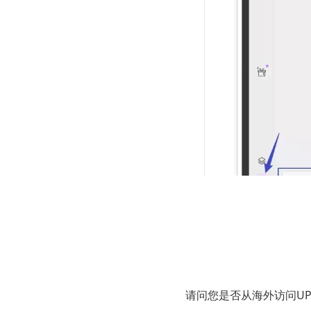
步骤三：个
UPDF允许
观地找到相
请问您是否从海外访问U