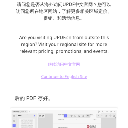
用 UPDF 编辑 PDF 的 2 个步骤
请问您是否从海外访问UPDF中文官网？您可以
访问您所在地区网站，了解更多相关区域定价、
促销、和活动信息。
打开 UPDF，导入要编辑的 PDF
文件
。先在
电脑或手机上打开 UPDF 软件，点击 “打开文
件”（或 “导入文件”），选中你要改的 PDF，
Are you visiting UPDF.cn from outsite this
再点 “打开”；然后在左侧的工具栏里，找到并
region? Visit your regional site for more
relevant pricing, promotions, and events.
点击 “编辑 PDF” 模式，进入编辑状态。
修改内容，保存文件
。进入编辑模式后，双击
继续访问中文官网
你想改的地方就能操作：比如删文字、改图片
Continue to English Site
位置、调整链接地址；改完所有内容后，点击
左上角的 “文件”，再选 “保存”，就能把修改
后的 PDF 存好。