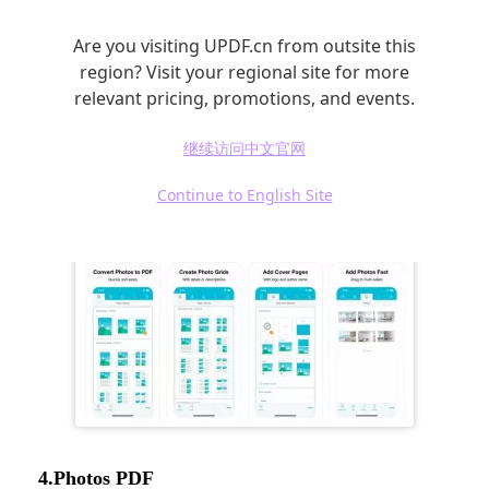
能选择图片比例。
Are you visiting UPDF.cn from outsite this
储存后能分享到任何平台。
region? Visit your regional site for more
界面简单易懂。
relevant pricing, promotions, and events.
继续访问中文官网
Continue to English Site
4.Photos PDF