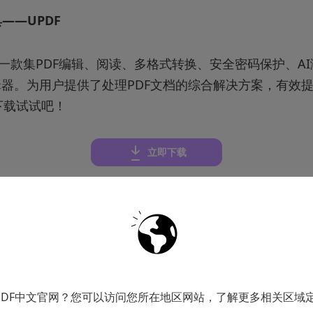
——UPDF
是一款集PDF编辑、阅读、多格式转换、安全密码保护、A
辑器。为用户提供了处理PDF文档的综合解决方案，有效
下载试试吧！
立即下载
提供强大的PDF编辑和阅读功能，包括文本编辑、注释、
多种格式，可添加密码和水印。快速实现智能浏览，并自动
色、翻译等操作。
PDF中文官网？您可以访问您所在地区网站，了解更多相关区域
灵活的设定价格套餐，最便宜的套餐一年仅需要128元，