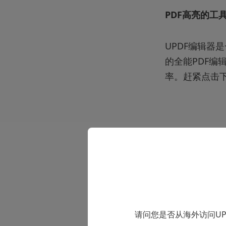
PDF高亮的工具
UPDF编辑器
的全能PDF编
率。赶紧点击
功能优势上，
PDF转换为
结、解释、润
请问您是否从海外访问U
价格优势上，