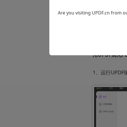
杯奶茶的钱。
能满足用户的
Are you visiting UPDF.cn from ou
操作体验优势
包轻巧不占空
用UPDF高亮P
1、运行UPD