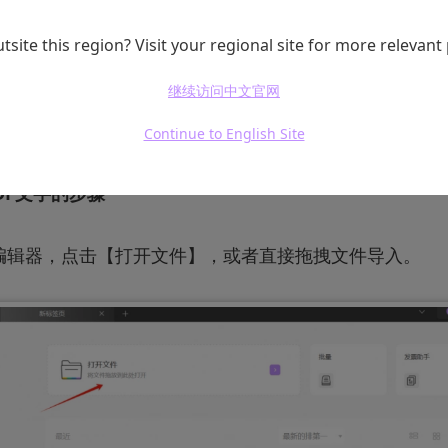
这个价格比大多数编辑器都优惠实在，此外，UPDF编辑
一些基础操作诉求。
tsite this region? Visit your regional site for more relevant
继续访问中文官网
上，采用简约设计风格，功能按钮排列合理，操作路径精
间。运行顺畅无压力。
Continue to English Site
DF文字的步骤
F编辑器，点击【打开文件】，或者直接拖拽文件导入。