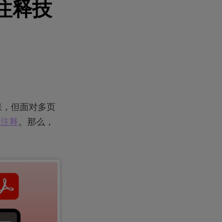
注释技
睐，但面对多页
亮注释
。那么，