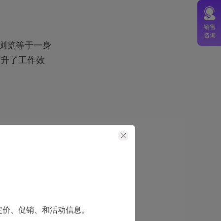
I浏览等于一身
提升了工作效
标记。支持将
对文档进行总
定价、促销、和活动信息。
日均费用不到一