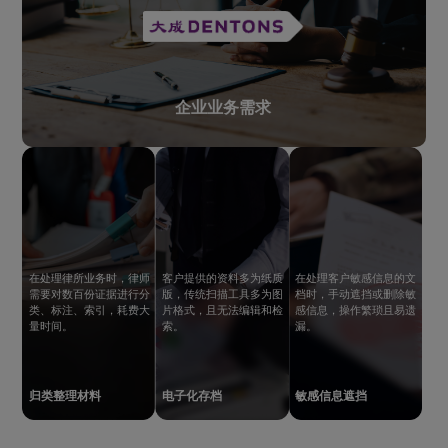
企业业务需求
在处理律所业务时，律师
客户提供的资料多为纸质
在处理客户敏感信息的文
需要对数百份证据进行分
版，传统扫描工具多为图
档时，手动遮挡或删除敏
类、标注、索引，耗费大
片格式，且无法编辑和检
感信息，操作繁琐且易遗
量时间。
索。
漏。
归类整理材料
电子化存档
敏感信息遮挡