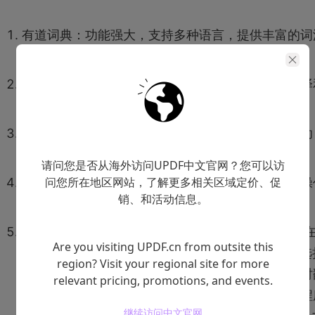
有道词典：功能强大，支持多种语言，提供丰富的词
和例句解释。
谷歌翻译：不仅可以在线翻译文本，更支持文档翻译
实时翻译，是一款功能多样的工具。
火山翻译：专注于学术翻译，提供专业的术语翻译功
能，适合科研人员使用。
请问您是否从海外访问UPDF中文官网？您可以访
问您所在地区网站，了解更多相关区域定价、促
百度翻译：支持多种文件格式的翻译，界面友好，操
销、和活动信息。
简单，适合各类用户。
UPDF：UPDF是一款强大的
PDF编辑器
，支持直接
Are you visiting UPDF.cn from outsite this
文档中进行翻译。用户可以通过内置的AI翻译工具选
region? Visit your regional site for more
需要翻译的文本，并直接翻译成目标语言。这种实时
relevant pricing, promotions, and events.
译的方式可以大大提高阅读效率，减少了切换应用程
继续访问中文官网