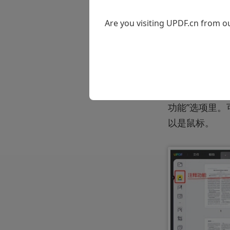
Are you visiting UPDF.cn from ou
签名步骤：
（1）打开UP
（2）点击左侧
功能”选项里
以是鼠标。