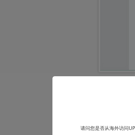
PDF电子签名方
UPDF相信大
进行编辑工作
请问您是否从海外访问U
优点：内存小