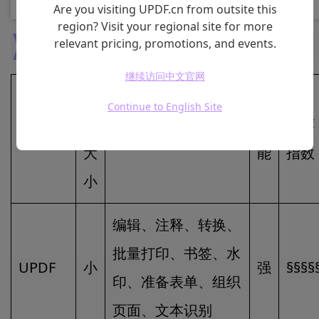
Are you visiting UPDF.cn from outsite this
region? Visit your regional site for more
relevant pricing, promotions, and events.
两款PDF编辑器
对比
继续访问中文官网
软
Continue to English Site
件
性
推荐
软件
功能种类
大
能
指数
小
编辑、注释、转换、
批量打印、书签、水
UPDF
小
强
§§§§
印、准备表单、组织
页面、文本识别