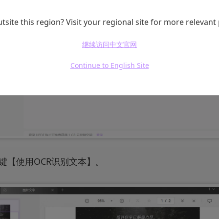
tsite this region? Visit your regional site for more relevant
继续访问中文官网
Continue to English Site
键【使用OCR识别文本】。