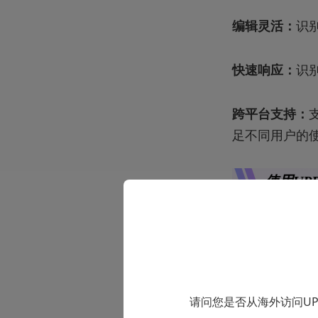
编辑灵活：
识
快速响应：
识
跨平台支持：
足不同用户的
使用UP
1、点击主界
请问您是否从海外访问U