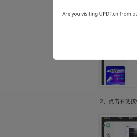
Are you visiting UPDF.cn from ou
2、点击右侧按