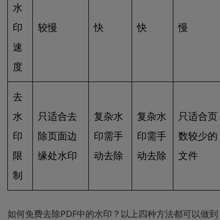
水
印
较慢
快
快
慢
速
度
去
水
只适合去
复杂水
复杂水
只适合页
印
除页面边
印需手
印需手
数较少的
限
缘处水印
动去除
动去除
文件
制
如何免费去除PDF中的水印？以上四种方法都可以做到